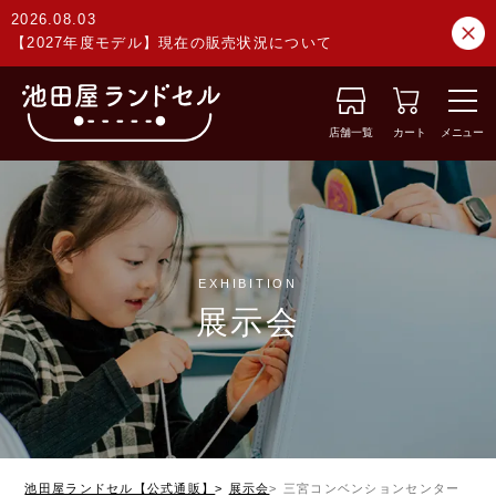
2026.08.03
【2027年度モデル】現在の販売状況について
店舗一覧
カート
メニュー
EXHIBITION
展示会
池田屋ランドセル【公式通販】
展示会
三宮コンベンションセンター 5F 