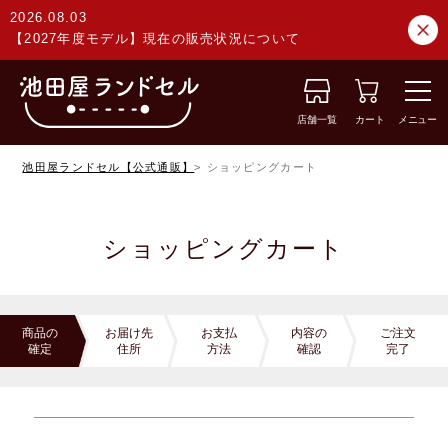
2026.08.03
【2027年度モデル】現在の販売状況について
店舗一覧
カート
メニュー
池田屋ランドセル【公式通販】
ショッピングカート
ショッピングカート
商品の
お届け先
お支払
内容の
ご注文
確定
住所
方法
確認
完了