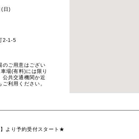
(日)
-1-5
場のご用意はござい
車場(有料)には限り
、公共交通機関か近
もご利用ください。
18時】より予約受付スタート★