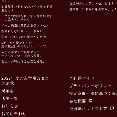
ョン。
負担が少ないランドセルとは？
池田屋ランドセルのハイブリッド構
池田屋ランドセルを見てみよう
造とは？
子どもの負担を軽くする背負いやす
さの工夫とこだわり
ずっと快適に背負えるランドセル。
型崩れしない強いランドセル。
雨カバーいらずの優れた防水力。
1年生から使いやすい
池田屋だけのオリジナルパーツ。
広がる小マチで容量アップ！
サブバッグいらずの大容量。
もしもの時に備えた安全性能。
2027年度ご入学用カタロ
ご利用ガイド
グ請求
プライバシーポリシー
展示会
特定商取引法に基づく表
店舗一覧
会社概要
お知らせ
池田屋ネットストア
お問い合わせ