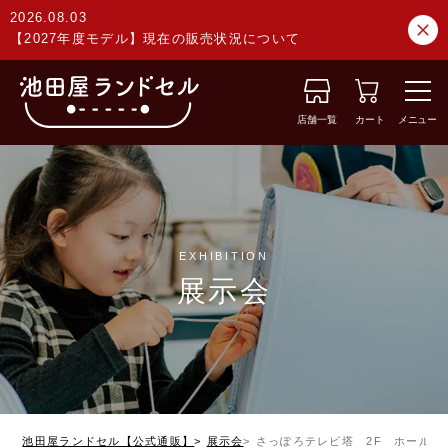
2026.08.03
【2027年度モデル】現在の販売状況について
店舗一覧
カート
メニュー
EXHIBITION
展示会
池田屋ランドセル【公式通販】
展示会
さっぽろテレビ塔 2F ホール