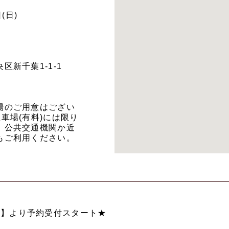
(日)
区新千葉1-1-1
場のご用意はござい
車場(有料)には限り
、公共交通機関か近
もご利用ください。
20時】より予約受付スタート★