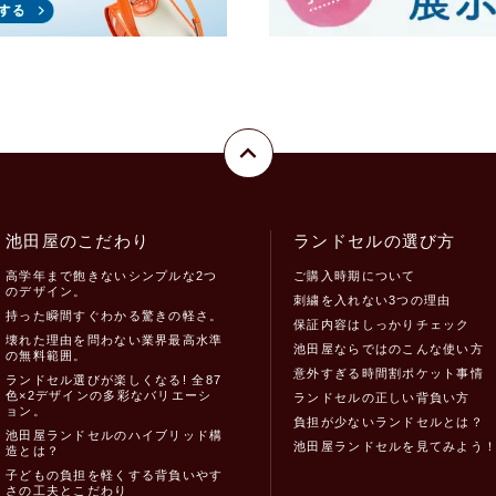
池田屋のこだわり
ランドセルの選び方
高学年まで飽きないシンプルな2つ
ご購入時期について
のデザイン。
刺繍を入れない3つの理由
持った瞬間すぐわかる驚きの軽さ。
保証内容はしっかりチェック
壊れた理由を問わない業界最高水準
池田屋ならではのこんな使い方
の無料範囲。
意外すぎる時間割ポケット事情
ランドセル選びが楽しくなる! 全87
色×2デザインの多彩なバリエーシ
ランドセルの正しい背負い方
ョン。
負担が少ないランドセルとは？
池田屋ランドセルのハイブリッド構
池田屋ランドセルを見てみよう
造とは？
子どもの負担を軽くする背負いやす
さの工夫とこだわり