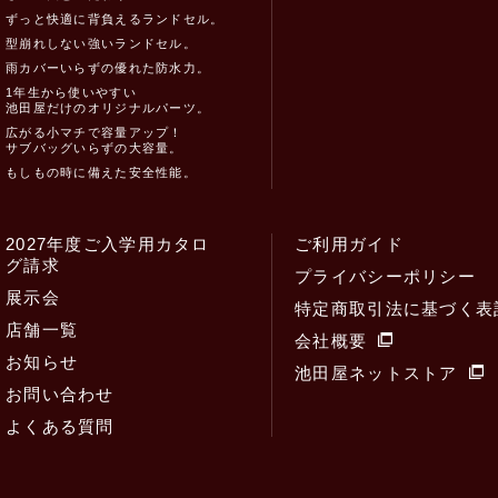
ずっと快適に背負えるランドセル。
型崩れしない強いランドセル。
雨カバーいらずの優れた防水力。
1年生から使いやすい
池田屋だけのオリジナルパーツ。
広がる小マチで容量アップ！
サブバッグいらずの大容量。
もしもの時に備えた安全性能。
2027年度ご入学用カタロ
ご利用ガイド
グ請求
プライバシーポリシー
展示会
特定商取引法に基づく表
店舗一覧
会社概要
お知らせ
池田屋ネットストア
お問い合わせ
よくある質問