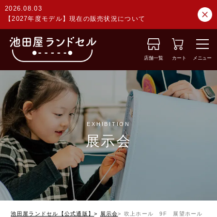
2026.08.03
【2027年度モデル】現在の販売状況について
店舗一覧
カート
メニュー
EXHIBITION
展示会
池田屋ランドセル【公式通販】
展示会
吹上ホール 9F 展望ホール