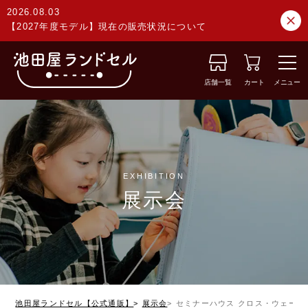
2026.08.03
【2027年度モデル】現在の販売状況について
店舗一覧
カート
メニュー
EXHIBITION
展示会
池田屋ランドセル【公式通販】
展示会
セミナーハウス クロス・ウェーブ