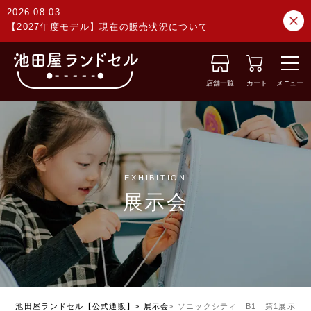
2026.08.03
【2027年度モデル】現在の販売状況について
店舗一覧
カート
メニュー
EXHIBITION
展示会
池田屋ランドセル【公式通販】
展示会
ソニックシティ B1 第1展示場