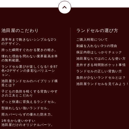
池田屋のこだわり
ランドセルの選び方
高学年まで飽きないシンプルな2つ
ご購入時期について
のデザイン。
刺繍を入れない3つの理由
持った瞬間すぐわかる驚きの軽さ。
保証内容はしっかりチェック
壊れた理由を問わない業界最高水準
池田屋ならではのこんな使い方
の無料範囲。
意外すぎる時間割ポケット事情
ランドセル選びが楽しくなる! 全87
色×2デザインの多彩なバリエーシ
ランドセルの正しい背負い方
ョン。
負担が少ないランドセルとは？
池田屋ランドセルのハイブリッド構
池田屋ランドセルを見てみよう
造とは？
子どもの負担を軽くする背負いやす
さの工夫とこだわり
ずっと快適に背負えるランドセル。
型崩れしない強いランドセル。
雨カバーいらずの優れた防水力。
1年生から使いやすい
池田屋だけのオリジナルパーツ。