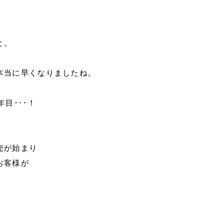
と。
本当に早くなりましたね。
目･･･！
売が始まり
お客様が
。