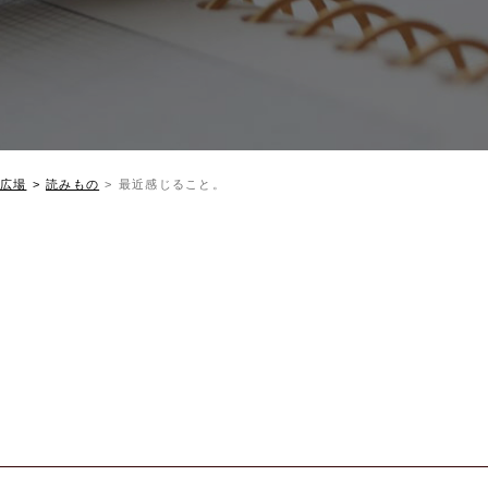
広場
読みもの
最近感じること。