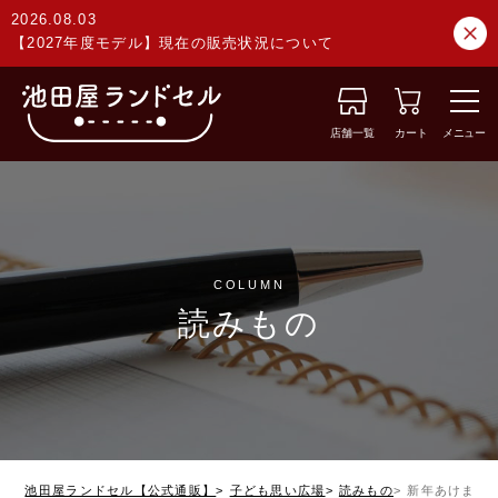
2026.08.03
【2027年度モデル】現在の販売状況について
店舗一覧
カート
メニュー
COLUMN
読みもの
池田屋ランドセル【公式通販】
子ども思い広場
読みもの
新年あけまし