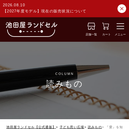
2026.08.10
【2027年度モデル】現在の販売状況について
店舗一覧
カート
メニュー
COLUMN
読みもの
池田屋ランドセル【公式通販】
子ども思い広場
読みもの
『愛』を知る