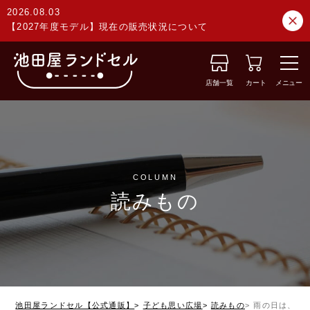
2026.08.03
【2027年度モデル】現在の販売状況について
店舗一覧
カート
メニュー
COLUMN
読みもの
池田屋ランドセル【公式通販】
子ども思い広場
読みもの
雨の日は、お