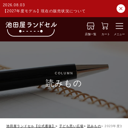
2026.08.03
【2027年度モデル】現在の販売状況について
店舗一覧
カート
メニュー
COLUMN
読みもの
池田屋ランドセル【公式通販】
子ども思い広場
読みもの
2023年度池