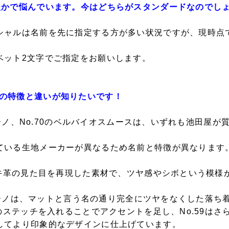
後かで悩んでいます。今はどちらがスタンダードなのでし
シャルは名前を先に指定する方が多い状況ですが、現時点
ベット2文字でご指定をお願いします。
0の素材の特徴と違いが知りたいです！
ラリーノ、No.70のベルバイオスムースは、いずれも池田屋
ている生地メーカーが異なるため名前と特徴が異なります
、牛革の見た目を再現した素材で、ツヤ感やシボという模様
クラリーノは、マットと言う名の通り完全にツヤをなくした落
ーのステッチを入れることでアクセントを足し、No.59は
してより印象的なデザインに仕上げています。