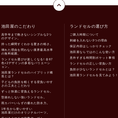
池田屋のこだわり
ランドセルの選び方
高学年まで飽きないシンプルな2つ
ご購入時期について
のデザイン。
刺繍を入れない3つの理由
持った瞬間すぐわかる驚きの軽さ。
保証内容はしっかりチェック
壊れた理由を問わない業界最高水準
池田屋ならではのこんな使い方
の無料範囲。
意外すぎる時間割ポケット事情
ランドセル選びが楽しくなる! 全87
色×2デザインの多彩なバリエーシ
ランドセルの正しい背負い方
ョン。
負担が少ないランドセルとは？
池田屋ランドセルのハイブリッド構
池田屋ランドセルを見てみよう
造とは？
子どもの負担を軽くする背負いやす
さの工夫とこだわり
ずっと快適に背負えるランドセル。
型崩れしない強いランドセル。
雨カバーいらずの優れた防水力。
1年生から使いやすい
池田屋だけのオリジナルパーツ。