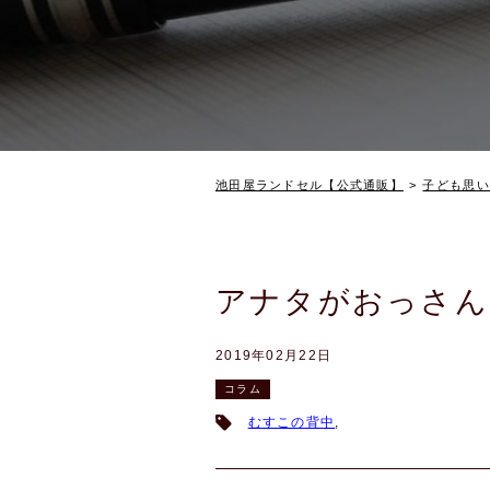
池田屋ランドセル【公式通販】
子ども思い
アナタがおっさん
2019年02月22日
コラム
むすこの背中
,