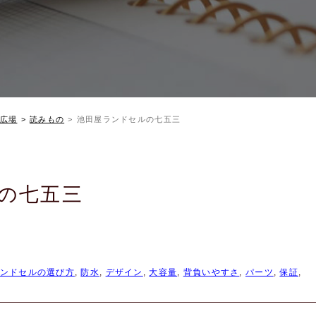
広場
読みもの
池田屋ランドセルの七五三
の七五三
ンドセルの選び方
,
防水
,
デザイン
,
大容量
,
背負いやすさ
,
パーツ
,
保証
,