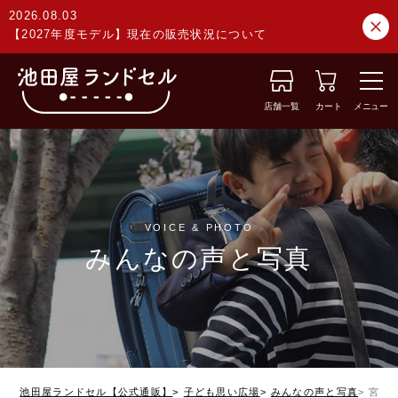
2026.08.03
【2027年度モデル】現在の販売状況について
店舗一覧
カート
メニュー
VOICE & PHOTO
みんなの声と写真
池田屋ランドセル【公式通販】
子ども思い広場
みんなの声と写真
宮崎県