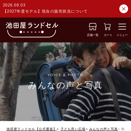
2026.08.03
【2027年度モデル】現在の販売状況について
店舗一覧
カート
メニュー
VOICE & PHOTO
みんなの声と写真
池田屋ランドセル【公式通販】
子ども思い広場
みんなの声と写真
島根県 