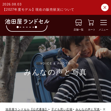
2026.08.03
【2027年度モデル】現在の販売状況について
店舗一覧
カート
メニュー
VOICE & PHOTO
みんなの声と写真
池田屋ランドセル【公式通販】
子ども思い広場
みんなの声と写真
東京都