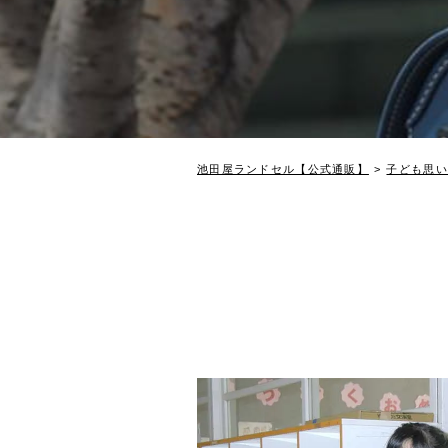
池田屋ランドセル【公式通販】
子ども思い