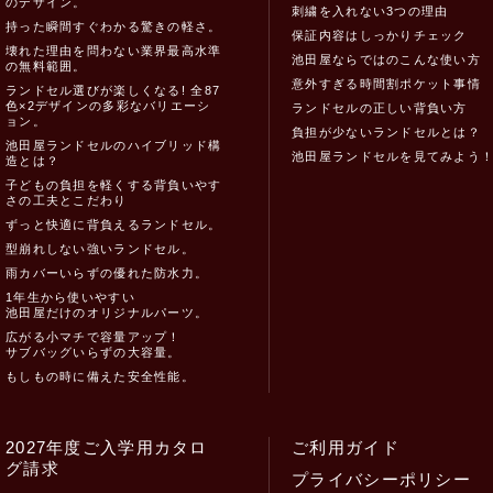
のデザイン。
刺繍を入れない3つの理由
持った瞬間すぐわかる驚きの軽さ。
保証内容はしっかりチェック
壊れた理由を問わない業界最高水準
池田屋ならではのこんな使い方
の無料範囲。
意外すぎる時間割ポケット事情
ランドセル選びが楽しくなる! 全87
色×2デザインの多彩なバリエーシ
ランドセルの正しい背負い方
ョン。
負担が少ないランドセルとは？
池田屋ランドセルのハイブリッド構
池田屋ランドセルを見てみよう
造とは？
子どもの負担を軽くする背負いやす
さの工夫とこだわり
ずっと快適に背負えるランドセル。
型崩れしない強いランドセル。
雨カバーいらずの優れた防水力。
1年生から使いやすい
池田屋だけのオリジナルパーツ。
広がる小マチで容量アップ！
サブバッグいらずの大容量。
もしもの時に備えた安全性能。
2027年度ご入学用カタロ
ご利用ガイド
グ請求
プライバシーポリシー