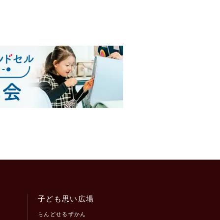
子ども思い広場
らんどせるずかん