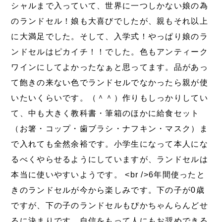
シャルまで入っていて、世界に一つしかない娘の為
のランドセル！娘も大喜びでしたが、親もそれ以上
に大満足でした。そして、入学式！やっぱり娘のラ
ンドセルはピカイチ！！でした。色もアンティーク
ワインにしてよかったなぁと思ってます。品があっ
て飽きの来ない色でランドセルでなかったら親が使
いたいくらいです。（＾＾）作りもしっかりしてい
て、中も大きく教科書・筆箱のほかに給食セット
（お箸・コップ・歯ブラシ・ナフキン・マスク）ま
で入れても全然余裕です。小学生になって本人にな
るべくやらせるようにしていますが、ランドセルは
本当に使いやすいようです。 <br />6年間使ったと
きのランドセルが今から楽しみです。下の子が0歳
ですが、下の子のランドセルもぴかちゃんらんどせ
るに決まりです。自信をもって人にもお奨めできる