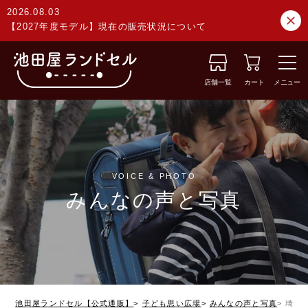
2026.08.03
【2027年度モデル】現在の販売状況について
店舗一覧
カート
メニュー
VOICE & PHOTO
みんなの声と写真
池田屋ランドセル【公式通販】
子ども思い広場
みんなの声と写真
埼玉県