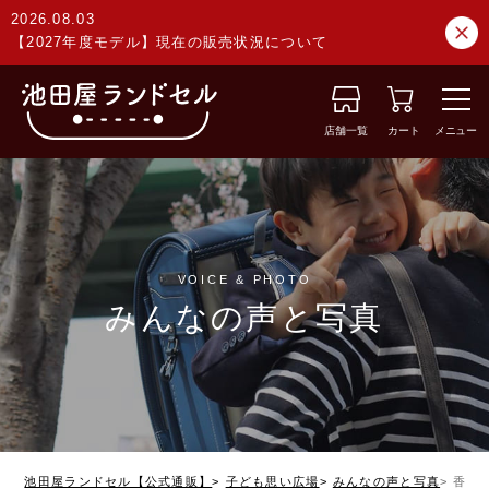
2026.08.03
【2027年度モデル】現在の販売状況について
店舗一覧
カート
メニュー
VOICE & PHOTO
みんなの声と写真
池田屋ランドセル【公式通販】
子ども思い広場
みんなの声と写真
香川県 