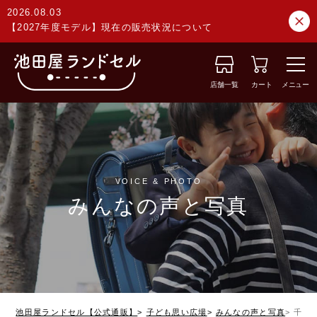
2026.08.03
【2027年度モデル】現在の販売状況について
店舗一覧
カート
メニュー
VOICE & PHOTO
みんなの声と写真
池田屋ランドセル【公式通販】
子ども思い広場
みんなの声と写真
千葉県