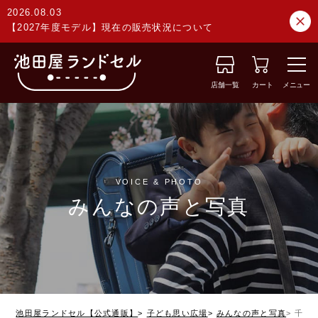
2026.08.03
【2027年度モデル】現在の販売状況について
店舗一覧
カート
メニュー
VOICE & PHOTO
みんなの声と写真
池田屋ランドセル【公式通販】
子ども思い広場
みんなの声と写真
千葉県 