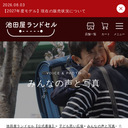
2026.08.03
【2027年度モデル】現在の販売状況について
店舗一覧
カート
メニュー
VOICE & PHOTO
みんなの声と写真
池田屋ランドセル【公式通販】
子ども思い広場
みんなの声と写真
北海道