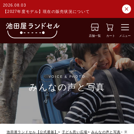
2026.08.03
【2027年度モデル】現在の販売状況について
店舗一覧
カート
メニュー
VOICE & PHOTO
みんなの声と写真
池田屋ランドセル【公式通販】
子ども思い広場
みんなの声と写真
東京都