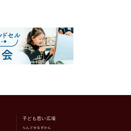
子ども思い広場
らんどせるずかん