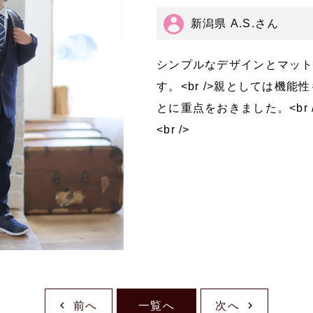
新潟県 A.S.さん
シンプルなデザインとマッ
す。<br />親としては機
とに重点をおきました。<br
<br />
前へ
一覧へ
次へ