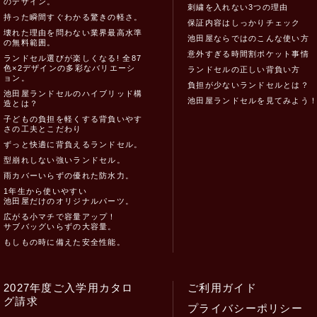
のデザイン。
刺繍を入れない3つの理由
持った瞬間すぐわかる驚きの軽さ。
保証内容はしっかりチェック
壊れた理由を問わない業界最高水準
池田屋ならではのこんな使い方
の無料範囲。
意外すぎる時間割ポケット事情
ランドセル選びが楽しくなる! 全87
色×2デザインの多彩なバリエーシ
ランドセルの正しい背負い方
ョン。
負担が少ないランドセルとは？
池田屋ランドセルのハイブリッド構
池田屋ランドセルを見てみよう
造とは？
子どもの負担を軽くする背負いやす
さの工夫とこだわり
ずっと快適に背負えるランドセル。
型崩れしない強いランドセル。
雨カバーいらずの優れた防水力。
1年生から使いやすい
池田屋だけのオリジナルパーツ。
広がる小マチで容量アップ！
サブバッグいらずの大容量。
もしもの時に備えた安全性能。
2027年度ご入学用カタロ
ご利用ガイド
グ請求
プライバシーポリシー