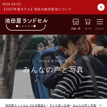
2026.08.03
【2027年度モデル】現在の販売状況について
店舗一覧
カート
メニュー
VOICE & PHOTO
みんなの声と写真
池田屋ランドセル【公式通販】
子ども思い広場
みんなの声と写真
埼玉県 