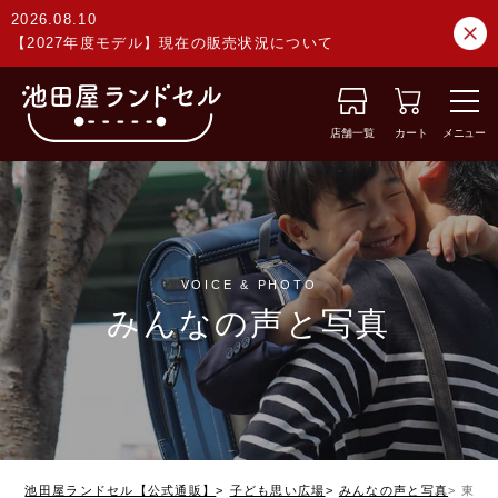
2026.08.10
【2027年度モデル】現在の販売状況について
店舗一覧
カート
メニュー
VOICE & PHOTO
みんなの声と写真
池田屋ランドセル【公式通販】
子ども思い広場
みんなの声と写真
東京都