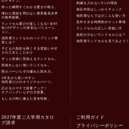
のデザイン。
刺繍を入れない3つの理由
持った瞬間すぐわかる驚きの軽さ。
保証内容はしっかりチェック
壊れた理由を問わない業界最高水準
池田屋ならではのこんな使い方
の無料範囲。
意外すぎる時間割ポケット事情
ランドセル選びが楽しくなる! 全87
色×2デザインの多彩なバリエーシ
ランドセルの正しい背負い方
ョン。
負担が少ないランドセルとは？
池田屋ランドセルのハイブリッド構
池田屋ランドセルを見てみよう
造とは？
子どもの負担を軽くする背負いやす
さの工夫とこだわり
ずっと快適に背負えるランドセル。
型崩れしない強いランドセル。
雨カバーいらずの優れた防水力。
1年生から使いやすい
池田屋だけのオリジナルパーツ。
広がる小マチで容量アップ！
サブバッグいらずの大容量。
もしもの時に備えた安全性能。
2027年度ご入学用カタロ
ご利用ガイド
グ請求
プライバシーポリシー