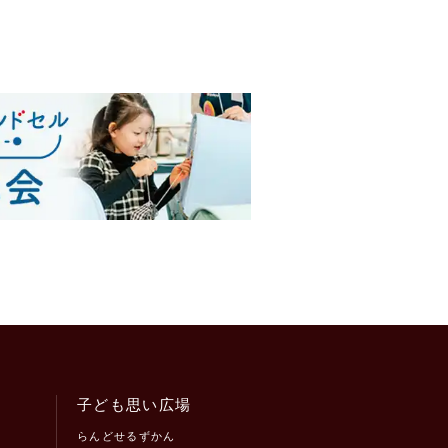
子ども思い広場
らんどせるずかん