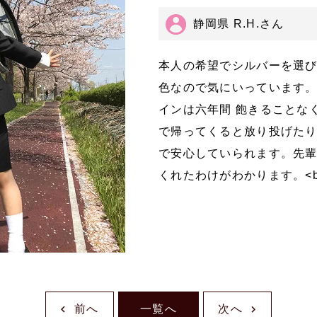
静岡県 R.H.さん
本人の希望でシルバーを選び
色なので気にいっています
インは六年間 飽きることな
で帰ってくると放り投げた
で安心していられます。先
くれたわけがわかります。<br
前へ
一覧へ
次へ