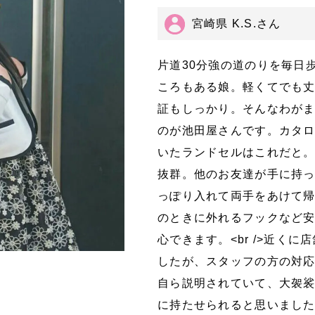
宮崎県 K.S.さん
片道30分強の道のりを毎日
ころもある娘。軽くてでも
証もしっかり。そんなわが
のが池田屋さんです。カタロ
いたランドセルはこれだと。<
抜群。他のお友達が手に持
っぽり入れて両手をあけて帰っ
のときに外れるフックなど
心できます。<br />近く
したが、スタッフの方の対
自ら説明されていて、大袈
に持たせられると思いました。