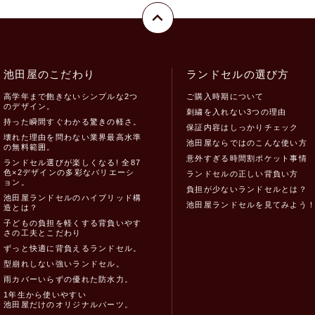
池田屋のこだわり
ランドセルの選び方
高学年まで飽きないシンプルな2つ
ご購入時期について
のデザイン。
刺繍を入れない3つの理由
持った瞬間すぐわかる驚きの軽さ。
保証内容はしっかりチェック
壊れた理由を問わない業界最高水準
池田屋ならではのこんな使い方
の無料範囲。
意外すぎる時間割ポケット事情
ランドセル選びが楽しくなる! 全87
色×2デザインの多彩なバリエーシ
ランドセルの正しい背負い方
ョン。
負担が少ないランドセルとは？
池田屋ランドセルのハイブリッド構
池田屋ランドセルを見てみよう
造とは？
子どもの負担を軽くする背負いやす
さの工夫とこだわり
ずっと快適に背負えるランドセル。
型崩れしない強いランドセル。
雨カバーいらずの優れた防水力。
1年生から使いやすい
池田屋だけのオリジナルパーツ。