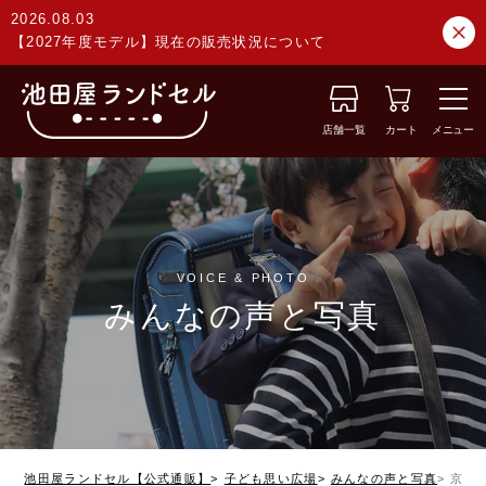
2026.08.03
【2027年度モデル】現在の販売状況について
店舗一覧
カート
メニュー
VOICE & PHOTO
みんなの声と写真
池田屋ランドセル【公式通販】
子ども思い広場
みんなの声と写真
京都府