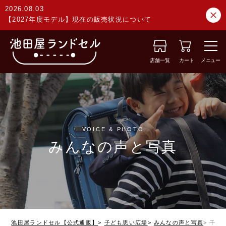
2026.08.03
【2027年度モデル】現在の販売状況について
店舗一覧
カート
メニュー
VOICE & PHOTO
みんなの声と写真
池田屋ランドセル【公式通販】
子ども思い広場
みんなの声と写真
千葉県