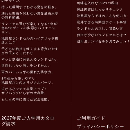
のデザイン。
刺繍を入れない3つの理由
持った瞬間すぐわかる驚きの軽さ。
保証内容はしっかりチェック
壊れた理由を問わない業界最高水準
池田屋ならではのこんな使い方
の無料範囲。
意外すぎる時間割ポケット事情
ランドセル選びが楽しくなる! 全87
色×2デザインの多彩なバリエーシ
ランドセルの正しい背負い方
ョン。
負担が少ないランドセルとは？
池田屋ランドセルのハイブリッド構
池田屋ランドセルを見てみよう
造とは？
子どもの負担を軽くする背負いやす
さの工夫とこだわり
ずっと快適に背負えるランドセル。
型崩れしない強いランドセル。
雨カバーいらずの優れた防水力。
1年生から使いやすい
池田屋だけのオリジナルパーツ。
広がる小マチで容量アップ！
サブバッグいらずの大容量。
もしもの時に備えた安全性能。
2027年度ご入学用カタロ
ご利用ガイド
グ請求
プライバシーポリシー