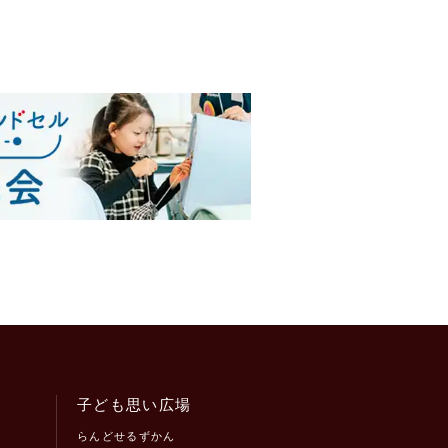
子ども思い広場
らんどせるずかん