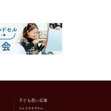
子ども思い広場
らんどせるずかん