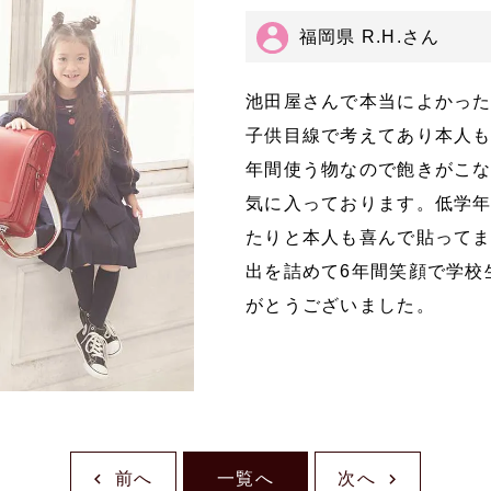
福岡県 R.H.さん
池田屋さんで本当によかっ
子供目線で考えてあり本人も
年間使う物なので飽きがこ
気に入っております。低学
たりと本人も喜んで貼って
出を詰めて6年間笑顔で学校
がとうございました。
前へ
一覧へ
次へ