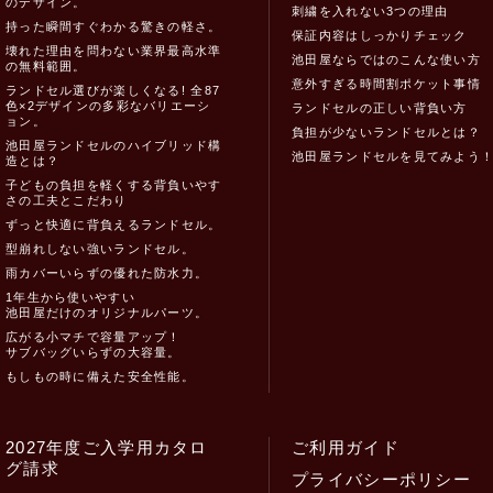
のデザイン。
刺繍を入れない3つの理由
持った瞬間すぐわかる驚きの軽さ。
保証内容はしっかりチェック
壊れた理由を問わない業界最高水準
池田屋ならではのこんな使い方
の無料範囲。
意外すぎる時間割ポケット事情
ランドセル選びが楽しくなる! 全87
色×2デザインの多彩なバリエーシ
ランドセルの正しい背負い方
ョン。
負担が少ないランドセルとは？
池田屋ランドセルのハイブリッド構
池田屋ランドセルを見てみよう
造とは？
子どもの負担を軽くする背負いやす
さの工夫とこだわり
ずっと快適に背負えるランドセル。
型崩れしない強いランドセル。
雨カバーいらずの優れた防水力。
1年生から使いやすい
池田屋だけのオリジナルパーツ。
広がる小マチで容量アップ！
サブバッグいらずの大容量。
もしもの時に備えた安全性能。
2027年度ご入学用カタロ
ご利用ガイド
グ請求
プライバシーポリシー