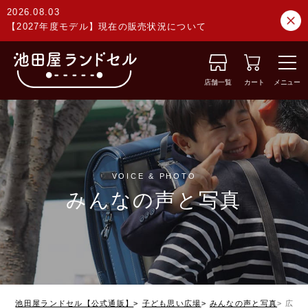
2026.08.03
【2027年度モデル】現在の販売状況について
店舗一覧
カート
メニュー
VOICE & PHOTO
みんなの声と写真
池田屋ランドセル【公式通販】
子ども思い広場
みんなの声と写真
広島県