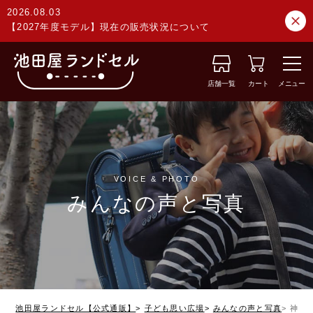
2026.08.03
【2027年度モデル】現在の販売状況について
店舗一覧
カート
メニュー
VOICE & PHOTO
みんなの声と写真
池田屋ランドセル【公式通販】
子ども思い広場
みんなの声と写真
神奈川