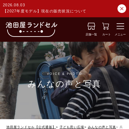
2026.08.03
【2027年度モデル】現在の販売状況について
店舗一覧
カート
メニュー
VOICE & PHOTO
みんなの声と写真
池田屋ランドセル【公式通販】
子ども思い広場
みんなの声と写真
兵庫県