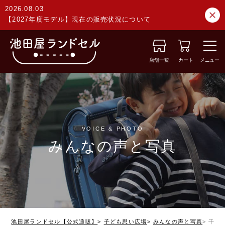
2026.08.03
【2027年度モデル】現在の販売状況について
店舗一覧
カート
メニュー
VOICE & PHOTO
みんなの声と写真
池田屋ランドセル【公式通販】
子ども思い広場
みんなの声と写真
千葉県