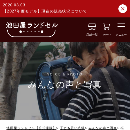
2026.08.03
【2027年度モデル】現在の販売状況について
店舗一覧
カート
メニュー
VOICE & PHOTO
みんなの声と写真
池田屋ランドセル【公式通販】
子ども思い広場
みんなの声と写真
福島県