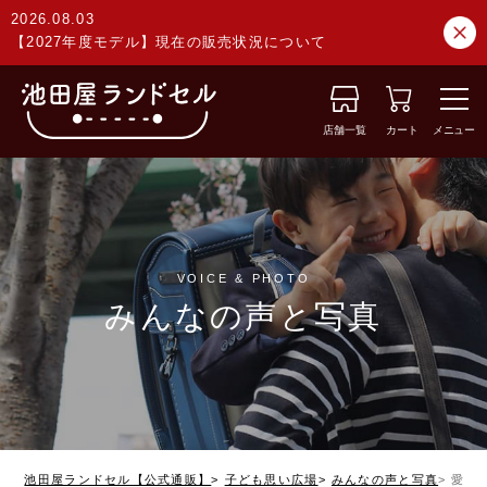
2026.08.03
【2027年度モデル】現在の販売状況について
店舗一覧
カート
メニュー
VOICE & PHOTO
みんなの声と写真
池田屋ランドセル【公式通販】
子ども思い広場
みんなの声と写真
愛知県