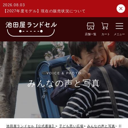
2026.08.03
【2027年度モデル】現在の販売状況について
店舗一覧
カート
メニュー
VOICE & PHOTO
みんなの声と写真
池田屋ランドセル【公式通販】
子ども思い広場
みんなの声と写真
新潟県