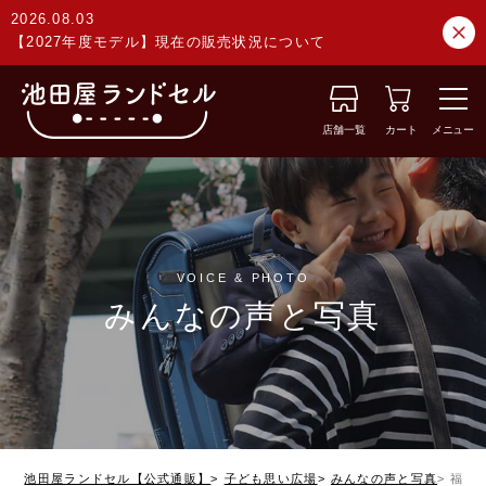
2026.08.03
【2027年度モデル】現在の販売状況について
店舗一覧
カート
メニュー
VOICE & PHOTO
みんなの声と写真
池田屋ランドセル【公式通販】
子ども思い広場
みんなの声と写真
福岡県