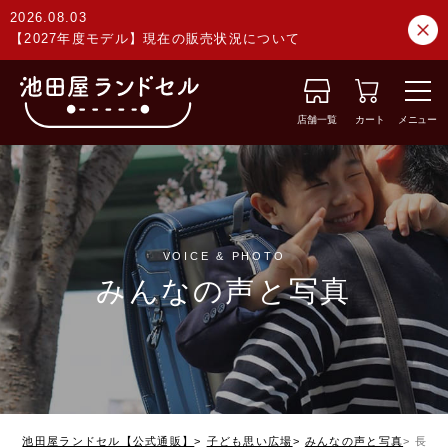
2026.08.03
【2027年度モデル】現在の販売状況について
店舗一覧
カート
メニュー
VOICE & PHOTO
みんなの声と写真
池田屋ランドセル【公式通販】
子ども思い広場
みんなの声と写真
長崎