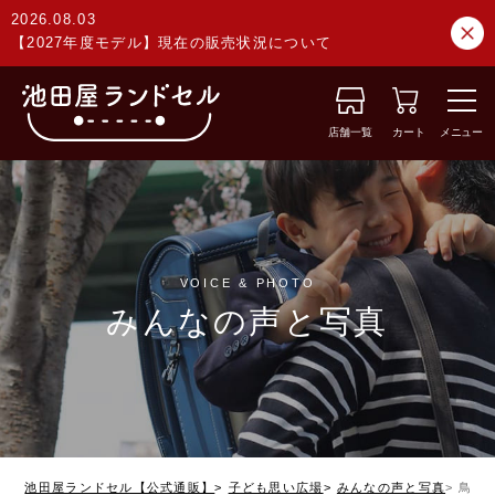
2026.08.03
【2027年度モデル】現在の販売状況について
店舗一覧
カート
メニュー
VOICE & PHOTO
みんなの声と写真
池田屋ランドセル【公式通販】
子ども思い広場
みんなの声と写真
鳥取