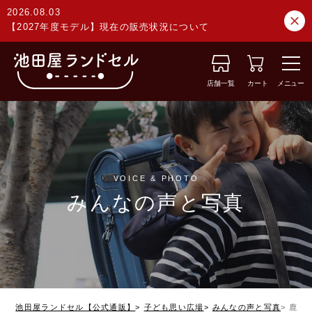
2026.08.03
【2027年度モデル】現在の販売状況について
店舗一覧
カート
メニュー
VOICE & PHOTO
みんなの声と写真
池田屋ランドセル【公式通販】
子ども思い広場
みんなの声と写真
鹿児島