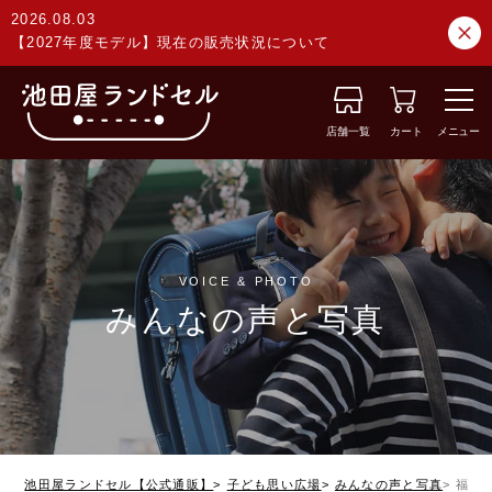
2026.08.03
【2027年度モデル】現在の販売状況について
店舗一覧
カート
メニュー
VOICE & PHOTO
みんなの声と写真
池田屋ランドセル【公式通販】
子ども思い広場
みんなの声と写真
福岡県