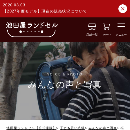
2026.08.03
【2027年度モデル】現在の販売状況について
店舗一覧
カート
メニュー
VOICE & PHOTO
みんなの声と写真
池田屋ランドセル【公式通販】
子ども思い広場
みんなの声と写真
福岡県 