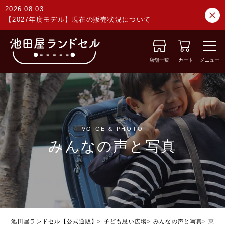
2026.08.03
【2027年度モデル】現在の販売状況について
店舗一覧
カート
メニュー
VOICE & PHOTO
みんなの声と写真
池田屋ランドセル【公式通販】
子ども思い広場
みんなの声と写真
東京