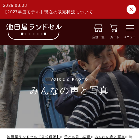
2026.08.03
【2027年度モデル】現在の販売状況について
店舗一覧
カート
メニュー
VOICE & PHOTO
みんなの声と写真
池田屋ランドセル【公式通販】
子ども思い広場
みんなの声と写真
埼玉県